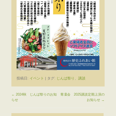
投稿日:
イベント
|
タグ:
じんば祭り
、
講談
投稿ナビゲーション
←
2024秋 じんば祭りのお知
青凜会 2025講談定期上演の
らせ
お知らせ
→