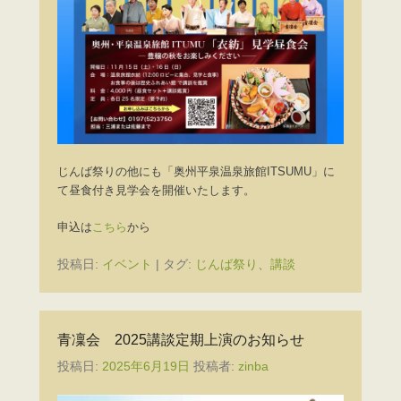
じんば祭りの他にも「奥州平泉温泉旅館ITSUMU」に
て昼食付き見学会を開催いたします。
申込は
こちら
から
投稿日:
イベント
|
タグ:
じんば祭り
、
講談
青凜会 2025講談定期上演のお知らせ
投稿日:
2025年6月19日
投稿者:
zinba