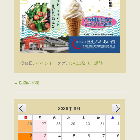
投稿日:
イベント
|
タグ:
じんば祭り
、
講談
投稿ナビゲーション
←
以前の投稿
2026年 8月
PREV
NEXT
日
月
火
水
木
金
土
26
27
28
29
30
31
1
2
3
4
5
6
7
8